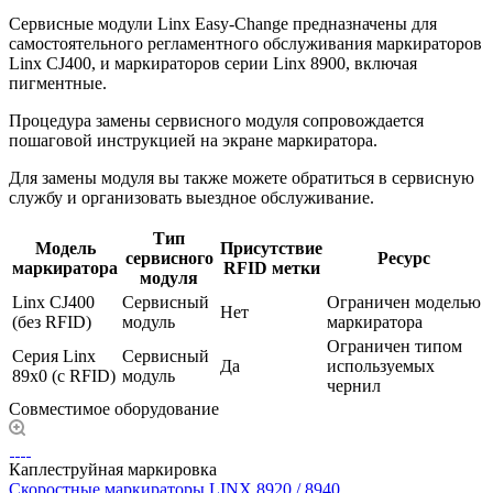
Сервисные модули Linx Easy-Change предназначены для
самостоятельного регламентного обслуживания маркираторов
Linx CJ400, и маркираторов серии Linx 8900, включая
пигментные.
Процедура замены сервисного модуля сопровождается
пошаговой инструкцией на экране маркиратора.
Для замены модуля вы также можете обратиться в сервисную
службу и организовать выездное обслуживание.
Тип
Модель
Присутствие
сервисного
Ресурс
маркиратора
RFID метки
модуля
Linx CJ400
Сервисный
Ограничен моделью
Нет
(без RFID)
модуль
маркиратора
Ограничен типом
Серия Linx
Сервисный
Да
используемых
89x0 (с RFID)
модуль
чернил
Совместимое оборудование
Каплеструйная маркировка
Скоростные маркираторы LINX 8920 / 8940