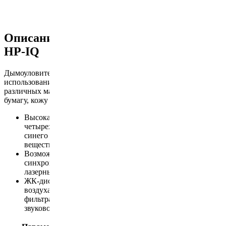
Описание дымоуловителя PA-400FS-
HP-IQ
Дымоуловитель PA-400FS-HP-IQ предназначен для
использования при лазерной маркировке и гравировке
различных материалов, включая пластики, стекло, картон,
бумагу, кожу и другие неметаллические материалы.
Высокая эффективность адсорбции йода,
четыреххлористого углерода (CTC) и метиленового
синего активированного угля. Поглощение этих
веществ в угольном фильтре практически полное.
Возможность запуска и остановки дымоуловителя
синхронно с другим оборудованием, например,
лазерным маркиратором.
ЖК-дисплей отображает скорость вентилятора и объем
воздуха в режиме реального времени, при засорении
фильтра на экране появится пиктограмма и сработает
звуковой сигнал.