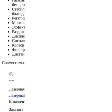
Низкий уровень шума благодаря использованию
бесщеточного вентилятора.
Стабильная работа и отсутствие обслуживания
благодаря бесщеточному вентилятору.
Регулируемая производительность.
Многоступенчатый фильтр большой емкости.
Эффективность фильтрации до 99,7% при 0,3 мкм.
Раздельная замена фильтров.
Дисплей и кнопки управления.
Сигнализация о засоренных фильтрах.
Колесики для легкого перемещения.
Фильтр для очистки дыма и газов от ПВХ (опция).
Дистанционный пульт управления (опция).
Совместимое оборудование
Лазерная маркировка
Лазерный UV маркиратор CP6000U
В наличии
Заказать