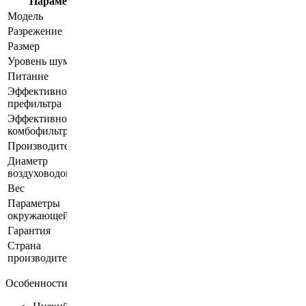
Параметры
Значение
Модель
PA-400FS-HP-IQ
Разрежение
96 мБар
Размер
475 мм × 577 мм × 1081 мм
Уровень шума
< 65 дБ
Питание
110-220В, 50-60Гц, 1.1 кВт
Эффективность
F8 (92% до частицы до 0.8 микрон)
префильтра
Эффективность
99,97% на 0.3 мкм (Класс Н14 ГОСТ Р
комбофильтра
ЕН 1822-1-2010)
Производительность
400 куб.м/час
Диаметр
100 мм
воздуховодов
Вес
75 кг
Параметры
Рабочая температура: 0°C...50°C,
окружающей среды
влажность: 5%...95%RH
Гарантия
1 год
Страна
КНР
производитель
Особенности дымоуловителя PA-400FS-HP-IQ: