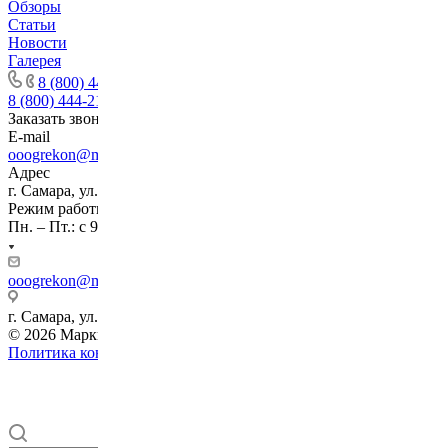
Обзоры
Статьи
Новости
Галерея
8 (800) 444-21-45
8 (800) 444-21-45
Заказать звонок
E-mail
ooogrekon@mail.ru
Адрес
г. Самара, ул. Ерошевского, д. 3
Режим работы
Пн. – Пт.: с 9:00 до 18:00
ooogrekon@mail.ru
г. Самара, ул. Ерошевского, д. 3
© 2026 Маркировочные, этикировочное оборудование Грекон
Политика конфиденциальности