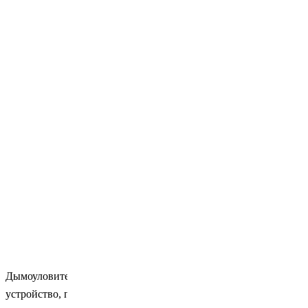
Дымоуловитель для лазера Pure-Air - это эффективное
устройство, предназначенное для удаления дыма и других